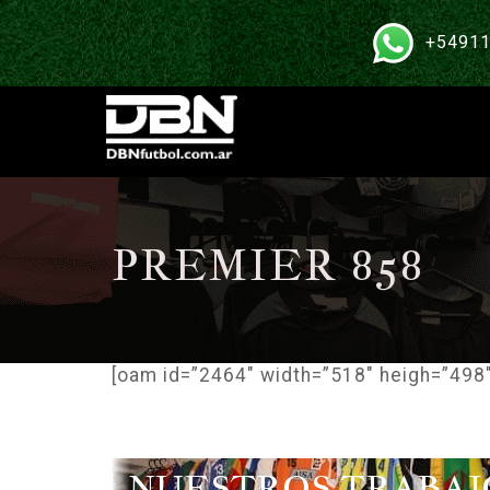
+54911
PREMIER 858
[oam id=”2464″ width=”518″ heigh=”498″
NUESTROS TRABAJ