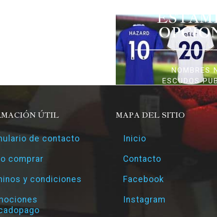
ESTAM
OPCIO
NOMBRES 
ESCUDOS PU
RMACIÓN ÚTIL
MAPA DEL SITIO
ulario de contacto
Inicio
o comprar
Contacto
inos y condiciones
Facebook
mociones
Instagram
cadopago