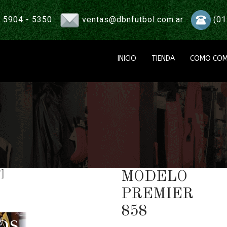
 5904 - 5350
ventas@dbnfutbol.com.ar
(01
INICIO
TIENDA
COMO COM
]
MODELO
PREMIER
858
OS