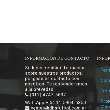
INFORMACIÓN DE CONTACTO
INFO
Si desea recibir información
Form
sobre nuestros productos,
póngase en contacto con
Com
nosotros. Te responderemos
a la brevedad.
Térm
(011) 4747-5637
Pro
WatsApp + 54 11 5904-5350
Mer
ventas@dbnfutbol.com.ar