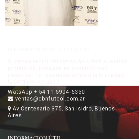
INFORMACIÓN DE CONTACTO
Si desea recibir información sobre nuestros
productos, póngase en contacto con
nosotros. Te responderemos a la brevedad.
(011) 4747-5637
WatsApp + 54 11 5904-5350
ventas@dbnfutbol.com.ar
Av Centenario 375, San Isidro, Buenos
Aires.
INFORMACIÓN ÚTIL