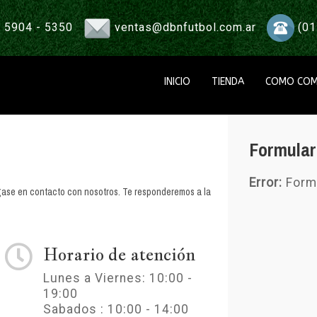
 5904 - 5350
ventas@dbnfutbol.com.ar
(01
INICIO
TIENDA
COMO COM
Formular
Error:
Formu
ngase en contacto con nosotros. Te responderemos a la
Horario de atención
Lunes a Viernes: 10:00 -
19:00
Sabados : 10:00 - 14:00