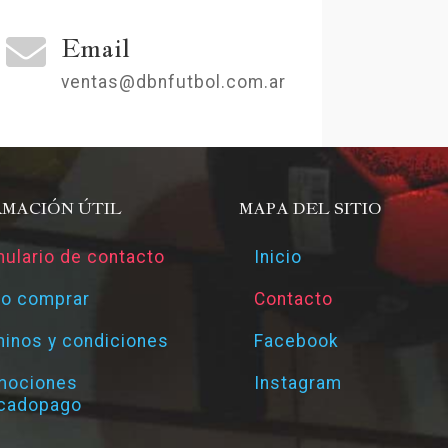
Email
ventas@dbnfutbol.com.ar
RMACIÓN ÚTIL
MAPA DEL SITIO
ulario de contacto
Inicio
o comprar
Contacto
inos y condiciones
Facebook
mociones
Instagram
cadopago