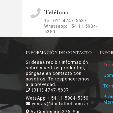
Teléfono
Tel: 011 4747-5637
Whatsapp: +54 11 5904-
5350
INFORMACIÓN DE CONTACTO
INFO
Si desea recibir información
Form
sobre nuestros productos,
póngase en contacto con
Com
nosotros. Te responderemos
a la brevedad.
Térm
(011) 4747-5637
Pro
WatsApp + 54 11 5904-5350
Mer
ventas@dbnfutbol.com.ar
Av Centenario 375, San