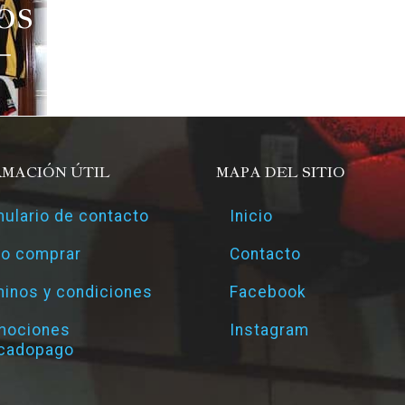
OS
RMACIÓN ÚTIL
MAPA DEL SITIO
ulario de contacto
Inicio
o comprar
Contacto
inos y condiciones
Facebook
mociones
Instagram
cadopago