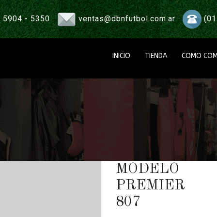
 5904 - 5350
ventas@dbnfutbol.com.ar
(01
INICIO
TIENDA
COMO COM
MODELO
PREMIER
807