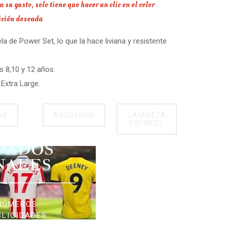
su gusto, solo tiene que hacer un clic en el color
sición deseada
 de Power Set, lo que la hace liviana y resistente
s 8,10 y 12 años.
Extra Large.
AS
ARQUEROS
CAMISETA
EXPRESS
PADOS
NALES
NÚMEROS
BLICIDADES