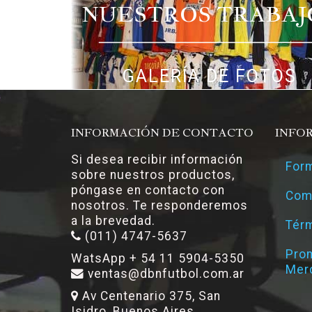
NUESTROS TRABAJ
GALERÍA DE FOTOS
INFORMACIÓN DE CONTACTO
INFO
Si desea recibir información
Form
sobre nuestros productos,
póngase en contacto con
Com
nosotros. Te responderemos
a la brevedad.
Térm
(011) 4747-5637
Pro
WatsApp + 54 11 5904-5350
Mer
ventas@dbnfutbol.com.ar
Av Centenario 375, San
Isidro, Buenos Aires.