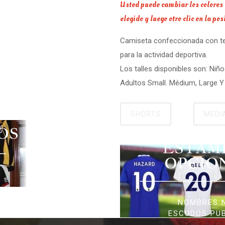
Usted puede cambiar los colores a 
elegido y luego otro clic en la po
Camiseta confeccionada con tela
para la actividad deportiva.
Los talles disponibles son: Niño
Adultos Small. Médium, Large Y 
SHORTS
MEDI
OS
ESTAM
OPCIO
NOMBRES 
ESCUDOS PU