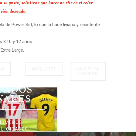
su gusto, solo tiene que hacer un clic en el color
sición deseada
 de Power Set, lo que la hace liviana y resistente
s 8,10 y 12 años.
Extra Large.
AS
ARQUEROS
CAMISETA
EXPRESS
PADOS
NALES
NÚMEROS
BLICIDADES