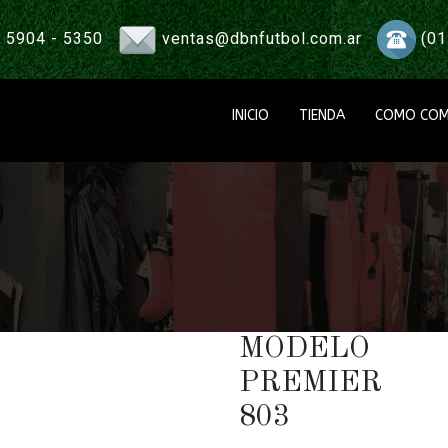
 5904 - 5350
ventas@dbnfutbol.com.ar
(01
INICIO
TIENDA
COMO COM
MODELO
PREMIER
803