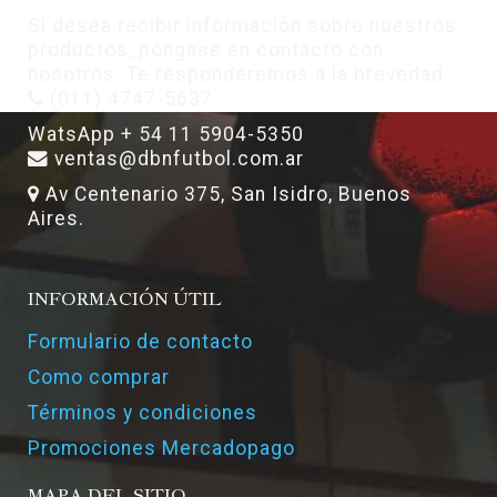
Si desea recibir información sobre nuestros
productos, póngase en contacto con
nosotros. Te responderemos a la brevedad.
(011) 4747-5637
WatsApp + 54 11 5904-5350
ventas@dbnfutbol.com.ar
Av Centenario 375, San Isidro, Buenos
Aires.
INFORMACIÓN ÚTIL
Formulario de contacto
Como comprar
Términos y condiciones
Promociones Mercadopago
MAPA DEL SITIO