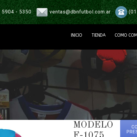
 5904 - 5350
ventas@dbnfutbol.com.ar
(01
INICIO
TIENDA
COMO COM
MODELO
C
PRE
F-1075