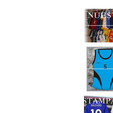
NUES
G
ESTAMP