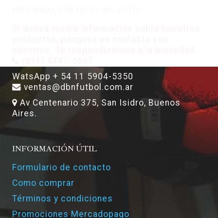
INFORMACIÓN DE CONTACTO
Si desea recibir información sobre nuestros
productos, póngase en contacto con
nosotros. Te responderemos a la brevedad.
(011) 4747-5637
WatsApp + 54 11 5904-5350
ventas@dbnfutbol.com.ar
Av Centenario 375, San Isidro, Buenos
Aires.
INFORMACIÓN ÚTIL
Formulario de contacto
Como comprar
Términos y condiciones
Promociones Mercadopago