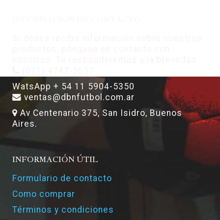
INFORMACIÓN DE CONTACTO
Si desea recibir información sobre nuestros
productos, póngase en contacto con
nosotros. Te responderemos a la brevedad.
(011) 4747-5637
WatsApp + 54 11 5904-5350
ventas@dbnfutbol.com.ar
Av Centenario 375, San Isidro, Buenos
Aires.
INFORMACIÓN ÚTIL
Formulario de contacto
Como comprar
Términos y condiciones