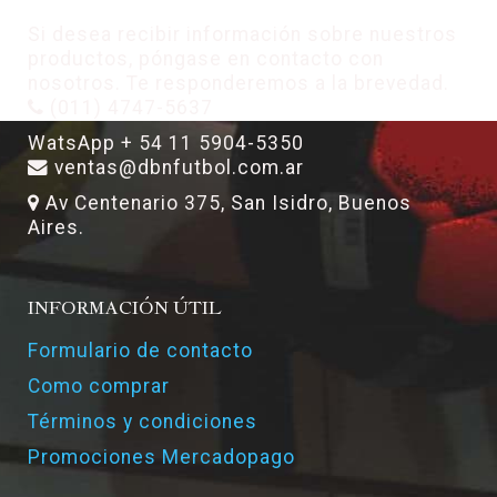
Si desea recibir información sobre nuestros
productos, póngase en contacto con
nosotros. Te responderemos a la brevedad.
(011) 4747-5637
WatsApp + 54 11 5904-5350
ventas@dbnfutbol.com.ar
Av Centenario 375, San Isidro, Buenos
Aires.
INFORMACIÓN ÚTIL
Formulario de contacto
Como comprar
Términos y condiciones
Promociones Mercadopago