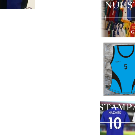
NUES
G
ESTAMP