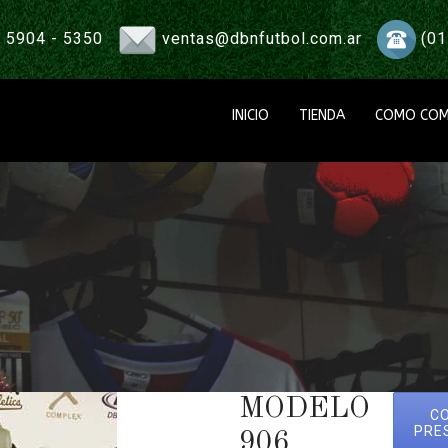
 5904 - 5350
ventas@dbnfutbol.com.ar
(01
INICIO
TIENDA
COMO COM
MODELO
C
PRE
906