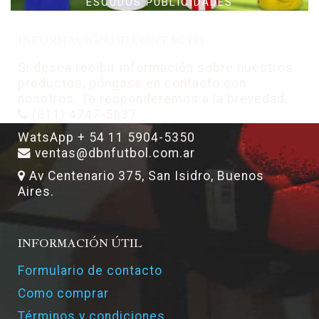
ESCUDOS PUBLICIDADES
INFORMACIÓN DE CONTACTO
Si desea recibir información sobre nuestros
productos, póngase en contacto con
nosotros. Te responderemos a la brevedad.
(011) 4747-5637
WatsApp + 54 11 5904-5350
ventas@dbnfutbol.com.ar
Av Centenario 375, San Isidro, Buenos
Aires.
INFORMACIÓN ÚTIL
Formulario de contacto
Como comprar
Términos y condiciones