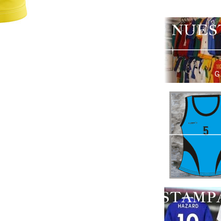
NUES
G
ESTAMP