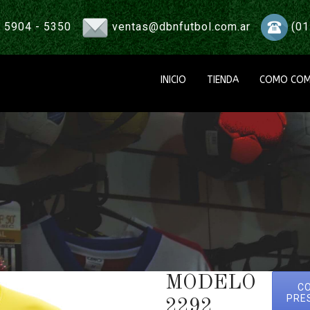
 5904 - 5350
ventas@dbnfutbol.com.ar
(01
INICIO
TIENDA
COMO COM
MODELO
C
PRE
2292