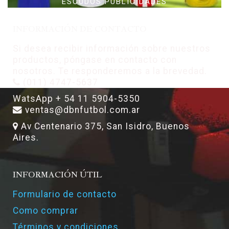
ESCUDOS PUBLICIDADES
INFORMACIÓN DE CONTACTO
Si desea recibir información sobre nuestros
productos, póngase en contacto con
nosotros. Te responderemos a la brevedad.
(011) 4747-5637
WatsApp + 54 11 5904-5350
ventas@dbnfutbol.com.ar
Av Centenario 375, San Isidro, Buenos
Aires.
INFORMACIÓN ÚTIL
Formulario de contacto
Como comprar
Términos y condiciones