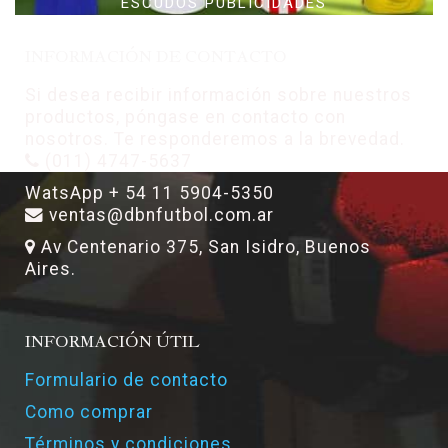
ESCUDOS PUBLICIDADES
INFORMACIÓN DE CONTACTO
Si desea recibir información sobre nuestros
productos, póngase en contacto con
nosotros. Te responderemos a la brevedad.
(011) 4747-5637
WatsApp + 54 11 5904-5350
ventas@dbnfutbol.com.ar
Av Centenario 375, San Isidro, Buenos
Aires.
INFORMACIÓN ÚTIL
Formulario de contacto
Como comprar
Términos y condiciones