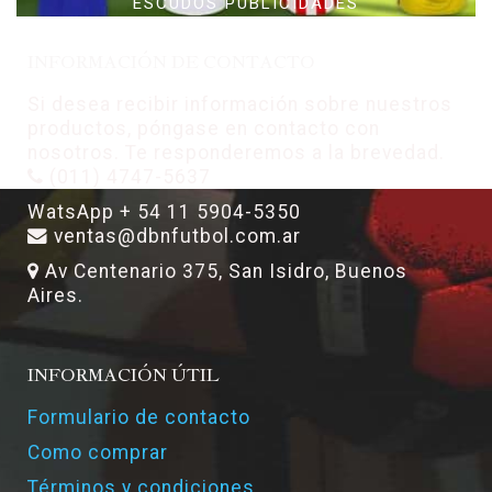
ESCUDOS PUBLICIDADES
INFORMACIÓN DE CONTACTO
Si desea recibir información sobre nuestros
productos, póngase en contacto con
nosotros. Te responderemos a la brevedad.
(011) 4747-5637
WatsApp + 54 11 5904-5350
ventas@dbnfutbol.com.ar
Av Centenario 375, San Isidro, Buenos
Aires.
INFORMACIÓN ÚTIL
Formulario de contacto
Como comprar
Términos y condiciones