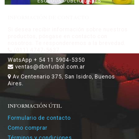
ESCUDOS PUBLICIDADES
INFORMACIÓN DE CONTACTO
Si desea recibir información sobre nuestros
productos, póngase en contacto con
nosotros. Te responderemos a la brevedad.
(011) 4747-5637
WatsApp + 54 11 5904-5350
ventas@dbnfutbol.com.ar
Av Centenario 375, San Isidro, Buenos
Aires.
INFORMACIÓN ÚTIL
Formulario de contacto
Como comprar
Términos y condiciones