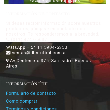
ESCUDOS PUBLICIDADES
INFORMACIÓN DE CONTACTO
Si desea recibir información sobre nuestros
productos, póngase en contacto con
nosotros. Te responderemos a la brevedad.
(011) 4747-5637
WatsApp + 54 11 5904-5350
ventas@dbnfutbol.com.ar
Av Centenario 375, San Isidro, Buenos
Aires.
INFORMACIÓN ÚTIL
Formulario de contacto
Como comprar
Términos y condiciones