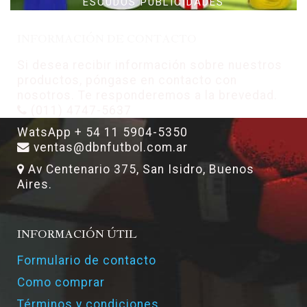
ESCUDOS PUBLICIDADES
INFORMACIÓN DE CONTACTO
Si desea recibir información sobre nuestros
productos, póngase en contacto con
nosotros. Te responderemos a la brevedad.
(011) 4747-5637
WatsApp + 54 11 5904-5350
ventas@dbnfutbol.com.ar
Av Centenario 375, San Isidro, Buenos
Aires.
INFORMACIÓN ÚTIL
Formulario de contacto
Como comprar
Términos y condiciones