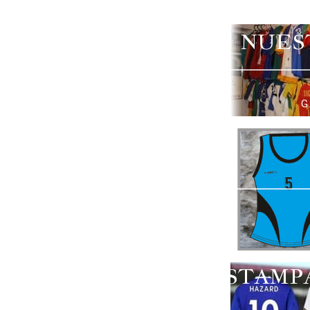
NUES
G
ESTAMP