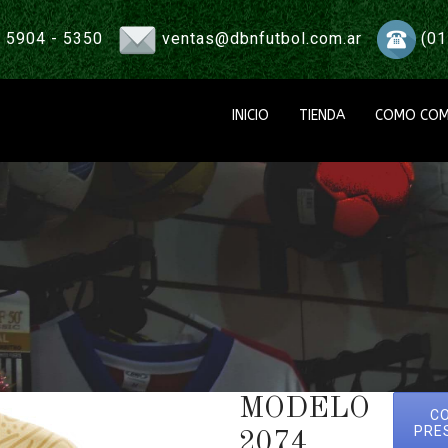
 5904 - 5350
ventas@dbnfutbol.com.ar
(01
INICIO
TIENDA
COMO COM
MODELO
C
PRE
2074