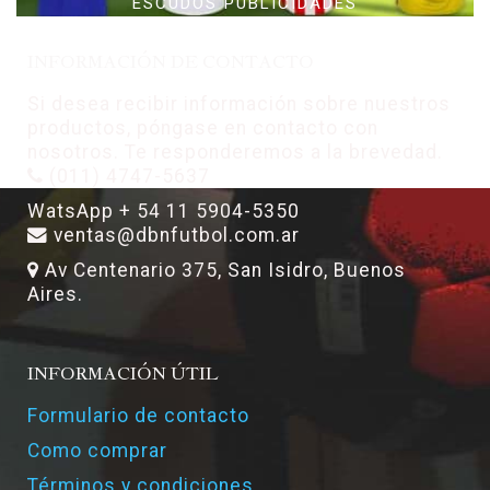
ESCUDOS PUBLICIDADES
INFORMACIÓN DE CONTACTO
Si desea recibir información sobre nuestros
productos, póngase en contacto con
nosotros. Te responderemos a la brevedad.
(011) 4747-5637
WatsApp + 54 11 5904-5350
ventas@dbnfutbol.com.ar
Av Centenario 375, San Isidro, Buenos
Aires.
INFORMACIÓN ÚTIL
Formulario de contacto
Como comprar
Términos y condiciones