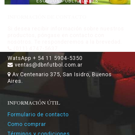
ESCUDOS PUBLICIDADES
INFORMACIÓN DE CONTACTO
Si desea recibir información sobre nuestros
productos, póngase en contacto con
nosotros. Te responderemos a la brevedad.
(011) 4747-5637
WatsApp + 54 11 5904-5350
ventas@dbnfutbol.com.ar
Av Centenario 375, San Isidro, Buenos
Aires.
INFORMACIÓN ÚTIL
Formulario de contacto
Como comprar
Términos y condiciones