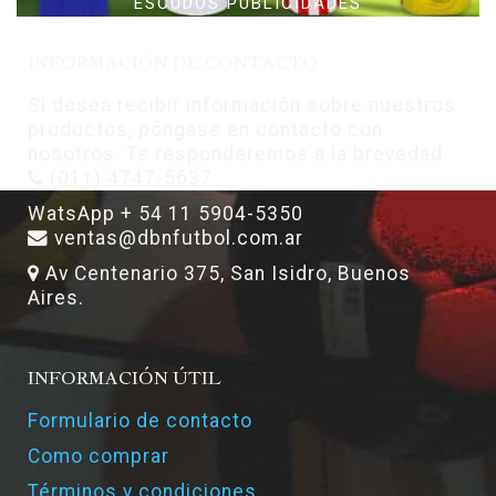
ESCUDOS PUBLICIDADES
INFORMACIÓN DE CONTACTO
Si desea recibir información sobre nuestros
productos, póngase en contacto con
nosotros. Te responderemos a la brevedad.
(011) 4747-5637
WatsApp + 54 11 5904-5350
ventas@dbnfutbol.com.ar
Av Centenario 375, San Isidro, Buenos
Aires.
INFORMACIÓN ÚTIL
Formulario de contacto
Como comprar
Términos y condiciones