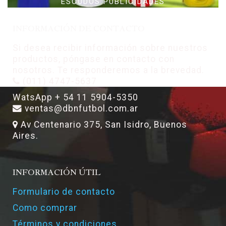
ESCUDOS PUBLICIDADES
INFORMACIÓN DE CONTACTO
Si desea recibir información sobre nuestros
productos, póngase en contacto con
nosotros. Te responderemos a la brevedad.
(011) 4747-5637
WatsApp + 54 11 5904-5350
ventas@dbnfutbol.com.ar
Av Centenario 375, San Isidro, Buenos
Aires.
INFORMACIÓN ÚTIL
Formulario de contacto
Como comprar
Términos y condiciones