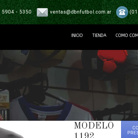
 5904 - 5350
ventas@dbnfutbol.com.ar
(01
INICIO
TIENDA
COMO COM
MODELO
C
PRE
1192