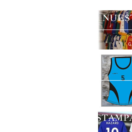
NUES
G
ESTAMP