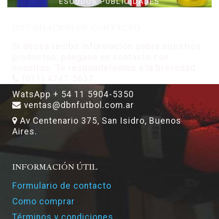
ESCUDOS PUBLICIDADES
INFORMACIÓN DE CONTACTO
Si desea recibir información sobre nuestros
productos, póngase en contacto con
nosotros. Te responderemos a la brevedad.
(011) 4747-5637
WatsApp + 54 11 5904-5350
ventas@dbnfutbol.com.ar
Av Centenario 375, San Isidro, Buenos
Aires.
INFORMACIÓN ÚTIL
Formulario de contacto
Como comprar
Términos y condiciones