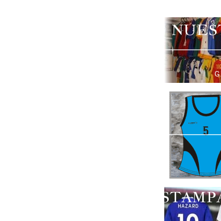
NUES
G
ESTAMP