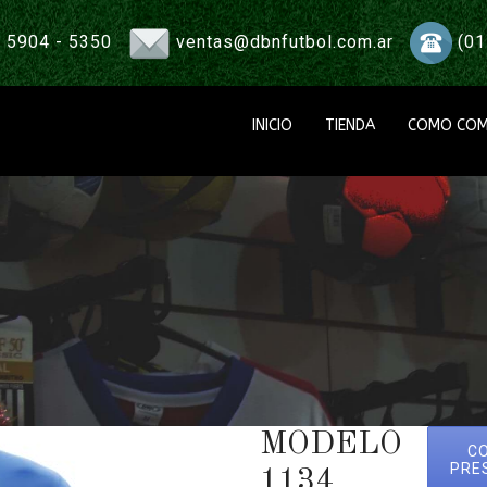
 5904 - 5350
ventas@dbnfutbol.com.ar
(01
INICIO
TIENDA
COMO COM
MODELO
C
PRE
1134