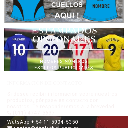
ESTAMPADOS
OPCIONALES
NOMBRES NÚMEROS
ESCUDOS PUBLICIDADES
INFORMACIÓN DE CONTACTO
Si desea recibir información sobre nuestros
productos, póngase en contacto con
nosotros. Te responderemos a la brevedad.
(011) 4747-5637
WatsApp + 54 11 5904-5350