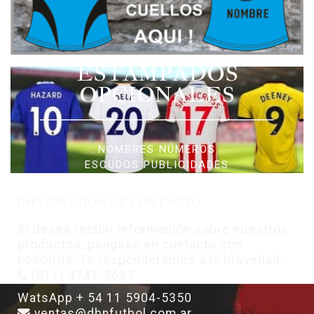
ESTAMPADOS
OPCIONALES
NOMBRES NÚMEROS
ESCUDOS PUBLICIDADES
INFORMACIÓN DE CONTACTO
Si desea recibir información sobre nuestros
productos, póngase en contacto con
nosotros. Te responderemos a la brevedad.
(011) 4747-5637
WatsApp + 54 11 5904-5350
ventas@dbnfutbol.com.ar