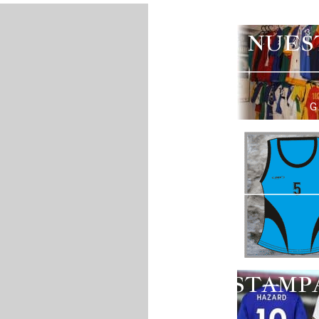
NUES
G
ESTAMP