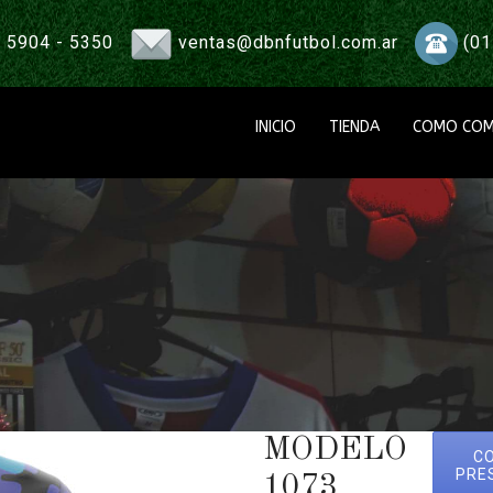
 5904 - 5350
ventas@dbnfutbol.com.ar
(01
INICIO
TIENDA
COMO COM
MODELO
C
PRE
1073