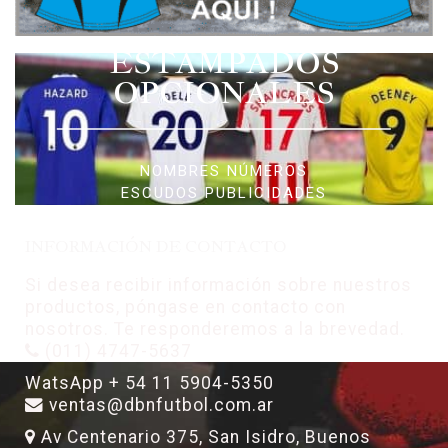
ESTAMPADOS
OPCIONALES
NOMBRES NÚMEROS
ESCUDOS PUBLICIDADES
INFORMACIÓN DE CONTACTO
Si desea recibir información sobre nuestros
productos, póngase en contacto con
nosotros. Te responderemos a la brevedad.
(011) 4747-5637
WatsApp + 54 11 5904-5350
ventas@dbnfutbol.com.ar
Av Centenario 375, San Isidro, Buenos