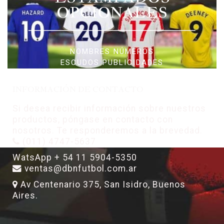
OPCIONALES
NOMBRES NÚMEROS
ESCUDOS PUBLICIDADES
INFORMACIÓN DE CONTACTO
Si desea recibir información sobre nuestros
productos, póngase en contacto con
nosotros. Te responderemos a la brevedad.
(011) 4747-5637
WatsApp + 54 11 5904-5350
ventas@dbnfutbol.com.ar
Av Centenario 375, San Isidro, Buenos
Aires.