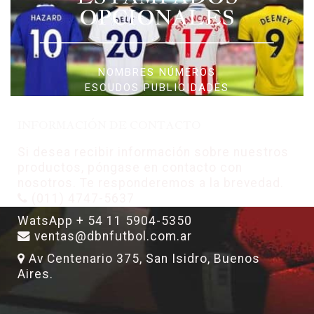
OPCIONALES
NOMBRES NÚMEROS
ESCUDOS PUBLICIDADES
INFORMACIÓN DE CONTACTO
Si desea recibir información sobre nuestros
productos, póngase en contacto con
nosotros. Te responderemos a la brevedad.
(011) 4747-5637
WatsApp + 54 11 5904-5350
ventas@dbnfutbol.com.ar
Av Centenario 375, San Isidro, Buenos
Aires.