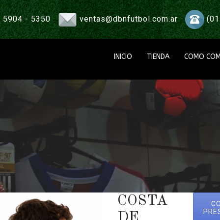
 5904 - 5350
ventas@dbnfutbol.com.ar
(01
INICIO
TIENDA
COMO COM
COSTA
C
PRE
DE