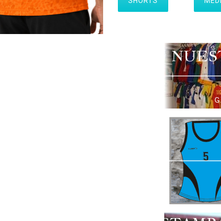
SHORTS
MED
NUES
G