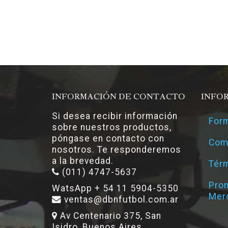
INFORMACIÓN DE CONTACTO
INFO
Si desea recibir información
Form
sobre nuestros productos,
póngase en contacto con
Com
nosotros. Te responderemos
a la brevedad.
Térm
(011) 4747-5637
Pro
WatsApp + 54 11 5904-5350
Mer
ventas@dbnfutbol.com.ar
Av Centenario 375, San
Isidro, Buenos Aires.