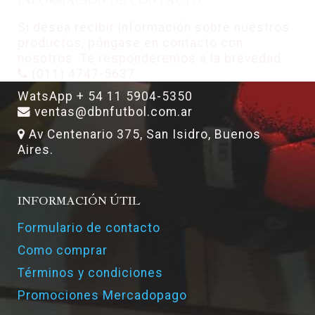
INFORMACIÓN DE CONTACTO
Si desea recibir información sobre nuestros
productos, póngase en contacto con
nosotros. Te responderemos a la brevedad.
(011) 4747-5637
WatsApp + 54 11 5904-5350
ventas@dbnfutbol.com.ar
Av Centenario 375, San Isidro, Buenos
Aires.
INFORMACIÓN ÚTIL
Formulario de contacto
Como comprar
Términos y condiciones
Promociones Mercadopago