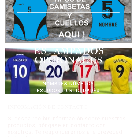
ESTAMPADOS
OPCIONALES
NOMBRES NÚMEROS
ESCUDOS PUBLICIDADES
INFORMACIÓN DE CONTACTO
Si desea recibir información sobre nuestros
productos, póngase en contacto con
nosotros. Te responderemos a la brevedad.