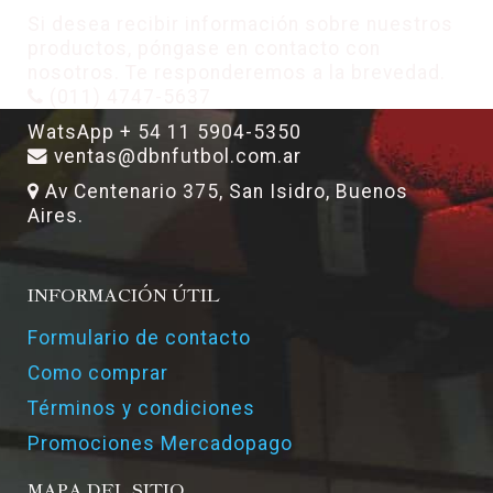
Si desea recibir información sobre nuestros
productos, póngase en contacto con
nosotros. Te responderemos a la brevedad.
(011) 4747-5637
WatsApp + 54 11 5904-5350
ventas@dbnfutbol.com.ar
Av Centenario 375, San Isidro, Buenos
Aires.
INFORMACIÓN ÚTIL
Formulario de contacto
Como comprar
Términos y condiciones
Promociones Mercadopago
MAPA DEL SITIO