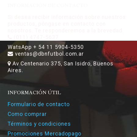
INFORMACIÓN DE CONTACTO
Si desea recibir información sobre nuestros
productos, póngase en contacto con
nosotros. Te responderemos a la brevedad.
(011) 4747-5637
WatsApp + 54 11 5904-5350
ventas@dbnfutbol.com.ar
Av Centenario 375, San Isidro, Buenos
Aires.
INFORMACIÓN ÚTIL
Formulario de contacto
Como comprar
Términos y condiciones
Promociones Mercadopago