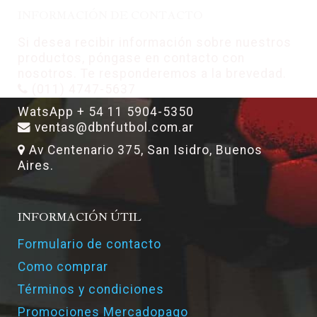
INFORMACIÓN DE CONTACTO
Si desea recibir información sobre nuestros
productos, póngase en contacto con
nosotros. Te responderemos a la brevedad.
(011) 4747-5637
WatsApp + 54 11 5904-5350
ventas@dbnfutbol.com.ar
Av Centenario 375, San Isidro, Buenos
Aires.
INFORMACIÓN ÚTIL
Formulario de contacto
Como comprar
Términos y condiciones
Promociones Mercadopago