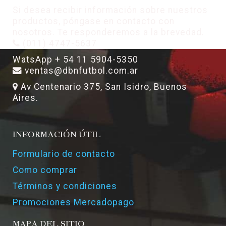
Si desea recibir información sobre nuestros
productos, póngase en contacto con
nosotros. Te responderemos a la brevedad.
(011) 4747-5637
WatsApp + 54 11 5904-5350
ventas@dbnfutbol.com.ar
Av Centenario 375, San Isidro, Buenos
Aires.
INFORMACIÓN ÚTIL
Formulario de contacto
Como comprar
Términos y condiciones
Promociones Mercadopago
MAPA DEL SITIO