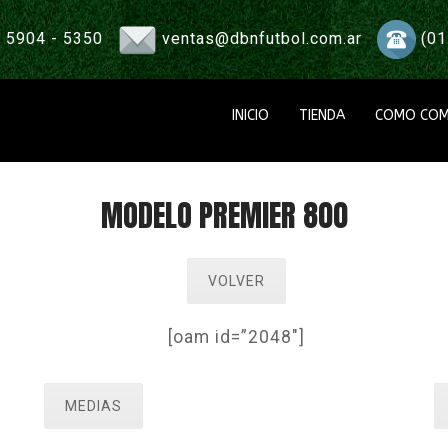
 5904 - 5350
ventas@dbnfutbol.com.ar
(01
INICIO
TIENDA
COMO COM
MODELO PREMIER 800
VOLVER
[oam id=”2048″]
MEDIAS