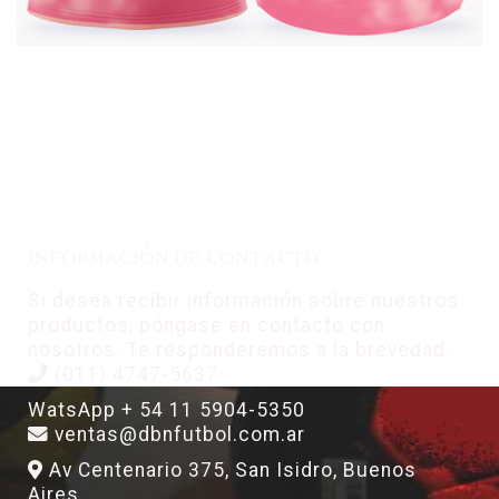
INFORMACIÓN DE CONTACTO
Si desea recibir información sobre nuestros
productos, póngase en contacto con
nosotros. Te responderemos a la brevedad.
(011) 4747-5637
WatsApp + 54 11 5904-5350
ventas@dbnfutbol.com.ar
Av Centenario 375, San Isidro, Buenos
Aires.