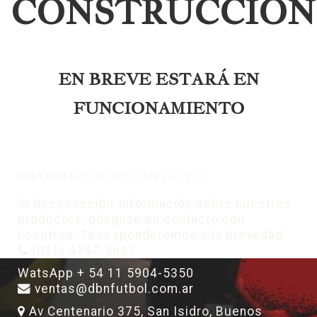
CONSTRUCCIÓN
EN BREVE ESTARÁ EN
FUNCIONAMIENTO
INFORMACIÓN DE CONTACTO
Si desea recibir información sobre nuestros
productos, póngase en contacto con
nosotros. Te responderemos a la brevedad.
(011) 4747-5637
WatsApp + 54 11 5904-5350
ventas@dbnfutbol.com.ar
Av Centenario 375, San Isidro, Buenos