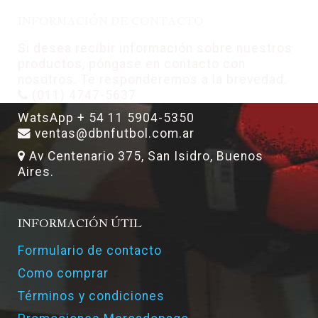
INFORMACIÓN DE CONTACTO
Si desea recibir información sobre nuestros
productos, póngase en contacto con
nosotros. Te responderemos a la brevedad.
(011) 4747-5637
WatsApp + 54 11 5904-5350
ventas@dbnfutbol.com.ar
Av Centenario 375, San Isidro, Buenos
Aires.
INFORMACIÓN ÚTIL
Formulario de contacto
Como comprar
Términos y condiciones