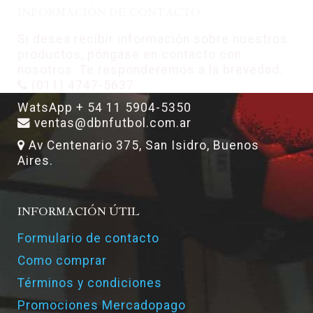
INFORMACIÓN DE CONTACTO
Si desea recibir información sobre nuestros
productos, póngase en contacto con
nosotros. Te responderemos a la brevedad.
(011) 4747-5637
WatsApp + 54 11 5904-5350
ventas@dbnfutbol.com.ar
Av Centenario 375, San Isidro, Buenos
Aires.
INFORMACIÓN ÚTIL
Formulario de contacto
Como comprar
Términos y condiciones
Promociones Mercadopago