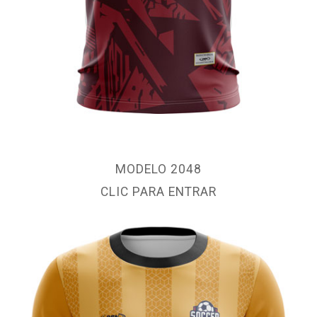
MODELO 2048
CLIC PARA ENTRAR