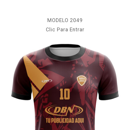
MODELO 2049
Clic Para Entrar