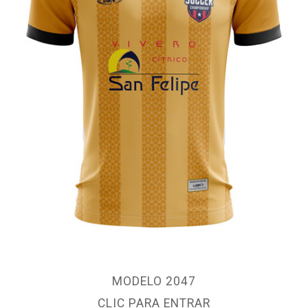
MODELO 2047
CLIC PARA ENTRAR