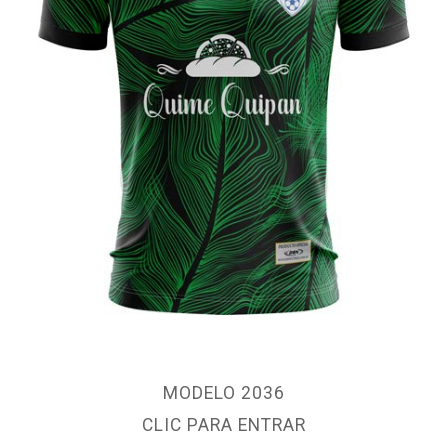
MODELO 2036
CLIC PARA ENTRAR