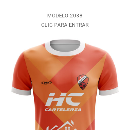
MODELO 2038
CLIC PARA ENTRAR