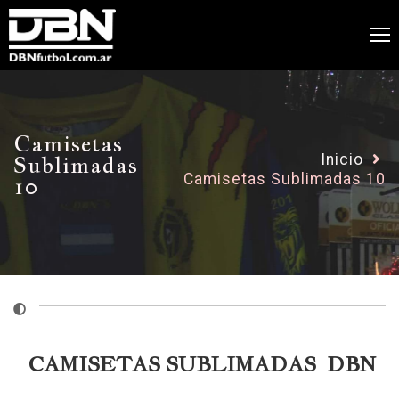
Camisetas
Sublimadas
Inicio
Camisetas Sublimadas 10
10
CAMISETAS SUBLIMADAS DBN