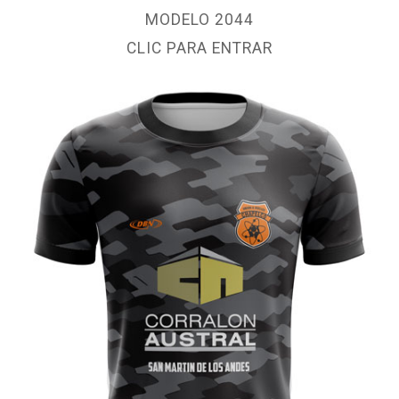
MODELO 2044
CLIC PARA ENTRAR