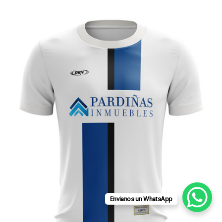
Envianos un WhatsApp