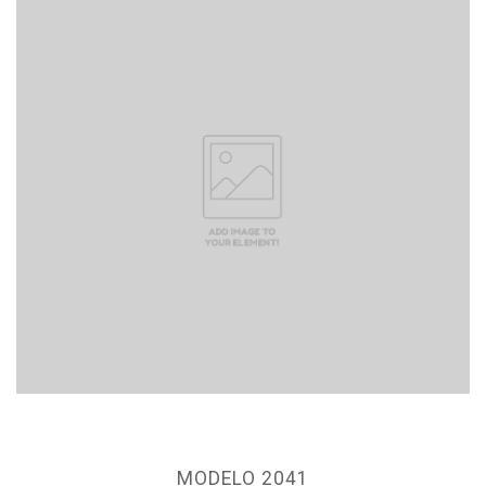
MODELO 2041