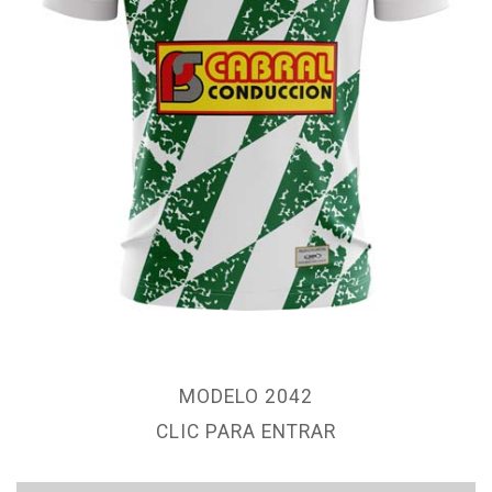
MODELO 2042
CLIC PARA ENTRAR