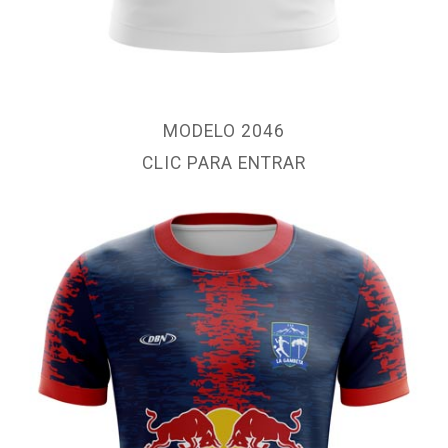
MODELO 2046
CLIC PARA ENTRAR