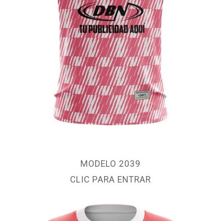
MODELO 2039
CLIC PARA ENTRAR