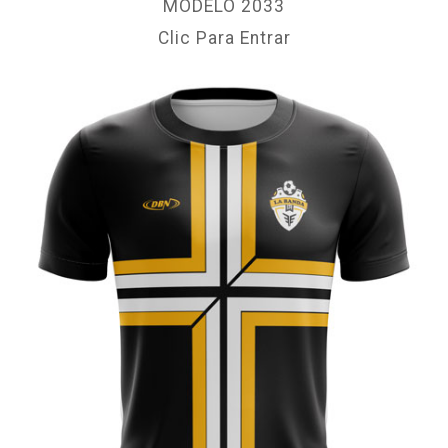
MODELO 2033
Clic Para Entrar