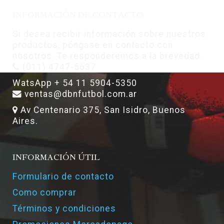
INFORMACIÓN DE CONTACTO
Si desea recibir información sobre nuestros
productos, póngase en contacto con
nosotros. Te responderemos a la brevedad.
(011) 4747-5637
WatsApp + 54 11 5904-5350
ventas@dbnfutbol.com.ar
Av Centenario 375, San Isidro, Buenos
Aires.
INFORMACIÓN ÚTIL
Formulario de contacto
Como comprar
Términos y condiciones