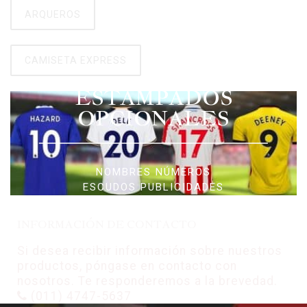
ARQUEROS
CAMISETA EXPRESS
ESTAMPADOS
OPCIONALES
NOMBRES NÚMEROS
ESCUDOS PUBLICIDADES
INFORMACIÓN DE CONTACTO
Si desea recibir información sobre nuestros
productos, póngase en contacto con
nosotros. Te responderemos a la brevedad.
(011) 4747-5637