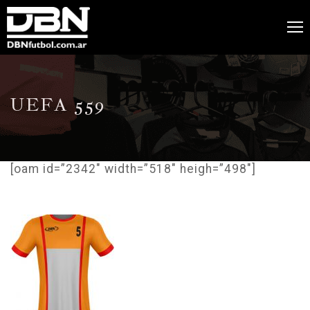
UEFA 559
[oam id=”2342″ width=”518″ heigh=”498″]