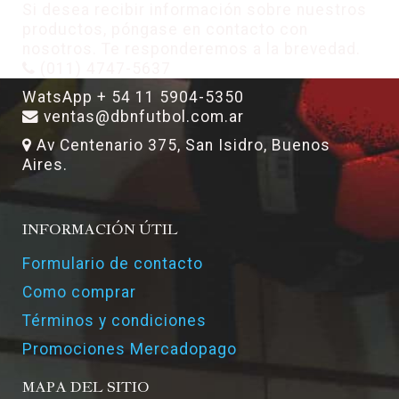
Si desea recibir información sobre nuestros
productos, póngase en contacto con
nosotros. Te responderemos a la brevedad.
(011) 4747-5637
WatsApp + 54 11 5904-5350
ventas@dbnfutbol.com.ar
Av Centenario 375, San Isidro, Buenos
Aires.
INFORMACIÓN ÚTIL
Formulario de contacto
Como comprar
Términos y condiciones
Promociones Mercadopago
MAPA DEL SITIO