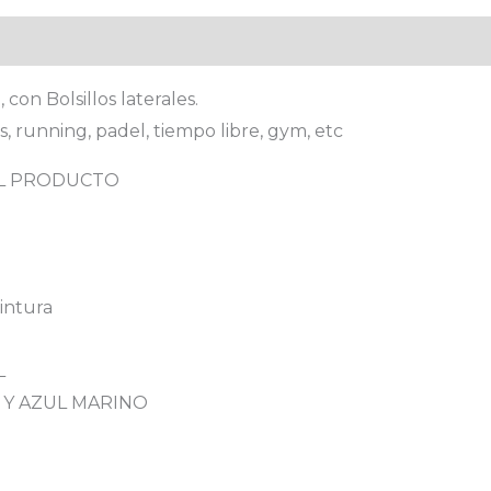
onal
 con Bolsillos laterales.
s, running, padel, tiempo libre, gym, etc
EL PRODUCTO
cintura
L
CO Y AZUL MARINO