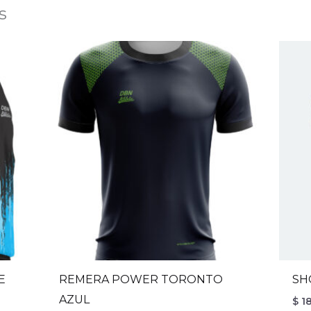
s
E
REMERA POWER TORONTO
SH
AZUL
$
18