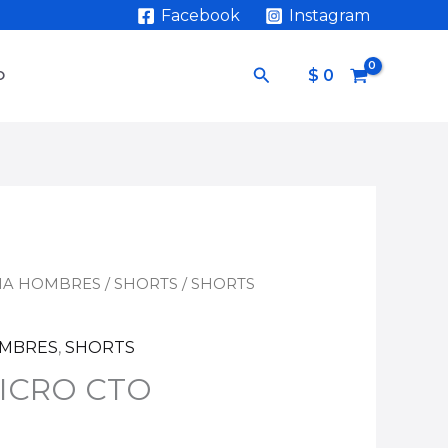
Facebook
Instagram
Buscar
$
0
O
IA HOMBRES
/
SHORTS
/ SHORTS
OMBRES
,
SHORTS
ICRO CTO