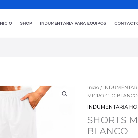
INICIO
SHOP
INDUMENTARIA PARA EQUIPOS
CONTACT
SHORTS
Inicio
/
INDUMENTAR
MICRO CTO BLANCO
MICRO
CTO
INDUMENTARIA H
BLANCO
SHORTS M
cantidad
BLANCO