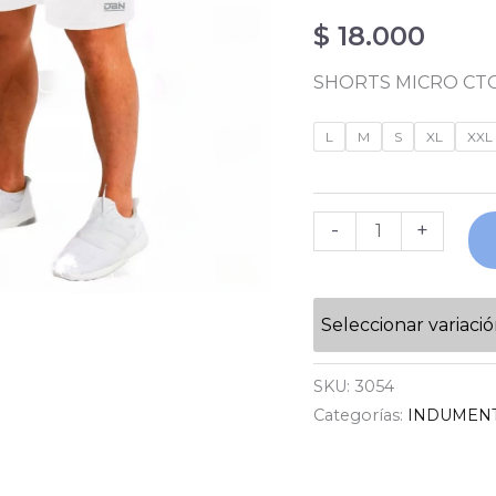
$
18.000
SHORTS MICRO CT
L
M
S
XL
XXL
-
+
Seleccionar variaci
SKU:
3054
Categorías:
INDUMEN